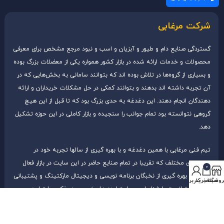
شرکت مرغابی
گستردگی صنایع دام و طیور و آبزیان و اسب و نبود مرجع مشخص برای معرفی
محصولات و خدمات ارائه شده در بازار کشور همواره یکی از معضلات بزرگ بوده
و بسیاری از گروه‌ها در تلاش بوده اند که بتوانند سامانی به بخش‌هایی که در
آن تجربه داشته اند بدهند و بتوانند کمکی در حل مشکلات خریداران و ارائه
دهندگان انجام دهند. این دغدغه به حدی بزرگ بود که تا قبل از این هیچ
گروهی نتوانسته بود تمام جوانب را سنجیده و بازار کاملی در این حوزه تشکیل
دهد.
تیم فنی مرغابی با همین دغدغه و با بهره گیری از سالها تجربه خود در
بخش‌های مختلف که تقریبا در تمام صنایع حاضر در این سایت در بازار فعال
0
بوده و با بهره گیری از نخبگان برنامه نویسی و دیجیتال مارکتینگ و پشتیبانی
روشگاه
سبد خرید
حساب کاربری من
حرفه ای توانست با شناسایی و طرح ایده های نوین و همفکری با تولید
کنندگان و تامین کنندگان، شیوه نوینی از فروش کالا و ارائه خدمات را برنامه
نویسی و اجرا نماید، به گونه ای که در آن مشتری در امنیت کامل و در محیط